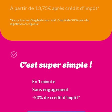
À partir de 13,75€
après crédit d'impôt*
*Sous réserve d’éligibilité au crédit d’impôt de 50 % selon la
législation en vigueur.
C'est super simple !
En 1 minute
Sans engagement
-50% de crédit d'impôt*